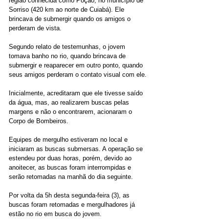
região conhecida como Poção, no município de 
Sorriso (420 km ao norte de Cuiabá). Ele 
brincava de submergir quando os amigos o 
perderam de vista.
Segundo relato de testemunhas, o jovem 
tomava banho no rio, quando brincava de 
submergir e reaparecer em outro ponto, quando 
seus amigos perderam o contato visual com ele.
Inicialmente, acreditaram que ele tivesse saído 
da água, mas, ao realizarem buscas pelas 
margens e não o encontrarem, acionaram o 
Corpo de Bombeiros.
Equipes de mergulho estiveram no local e 
iniciaram as buscas submersas. A operação se 
estendeu por duas horas, porém, devido ao 
anoitecer, as buscas foram interrompidas e 
serão retomadas na manhã do dia seguinte.
Por volta da 5h desta segunda-feira (3), as 
buscas foram retomadas e mergulhadores já 
estão no rio em busca do jovem.