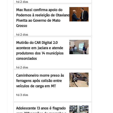
há 2 dias
Max Russi confirma apoio do
Podemos à reeleição de Otaviano
Pivetta ao Governo de Mato
Grosso
há 2 dias
Mutirão do CAR Digital 2.0
acontece em Jaciara e atende
produtores dos 14 municípios
consorciados
há 2 dias
Caminhoneiro morre preso às
ferragens após colisão entre
veículos de carga em MT
há 3 dias
Adolescente 13 anos é flagrado