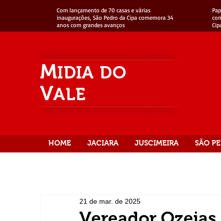
Com lançamento de 70 casas e várias
Pap
inaugurações, São Pedro da Cipa comemora 34
com
anos com grandes avanços
Cip
M
IDIA
DO
V
ALE
HOME
JACIARA
JUSCIMEIRA
SÃO PE
21 de mar. de 2025
Vereador Ozeias