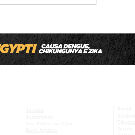
Thiago Silva é confirmado candidato a
deputado estadual e destaca trabalho
municipalista nas áreas da educação e
do social
Brasil
Jaciara
Polític
Juscimeira
Educa
São Pedro da Cipa
Saúde
Dom Aquino