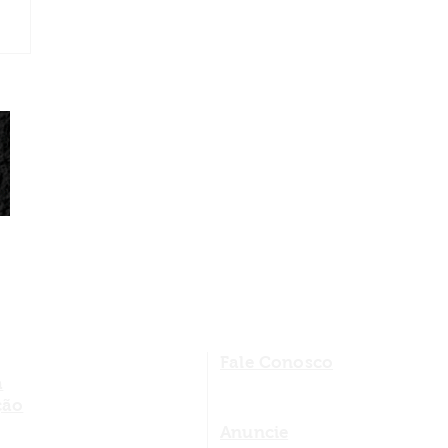
Fale Conosco
a
ção
Anuncie