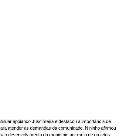
inuar apoiando Juscimeira e destacou a importância de 
s para atender as demandas da comunidade. Nininho afirmou 
ara o desenvolvimento do município por meio de projetos 