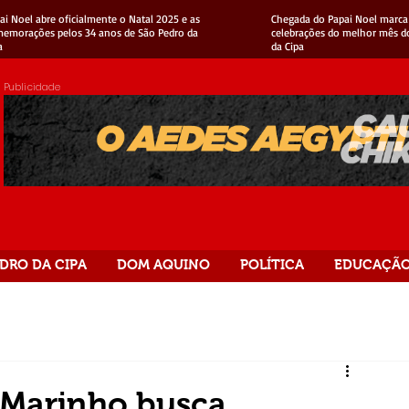
ai Noel abre oficialmente o Natal 2025 e as
Chegada do Papai Noel marca 
emorações pelos 34 anos de São Pedro da
celebrações do melhor mês d
a
da Cipa
Publicidade
DRO DA CIPA
DOM AQUINO
POLÍTICA
EDUCAÇÃ
 Marinho busca