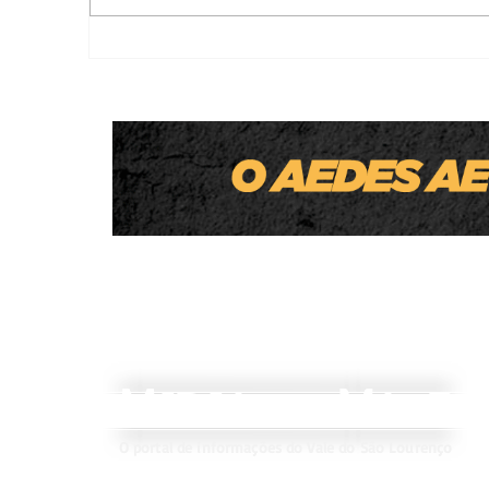
Festa do Padroeiro Bom Jesus acontece
neste domingo (9) com programação
especial na Chácara Paroquial
M
V
IDIA
ALE
DO
O portal de informações do Vale do São Lourenço