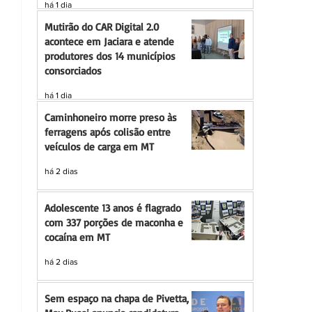
há 1 dia
Mutirão do CAR Digital 2.0
acontece em Jaciara e atende
produtores dos 14 municípios
consorciados
há 1 dia
Caminhoneiro morre preso às
ferragens após colisão entre
veículos de carga em MT
há 2 dias
Adolescente 13 anos é flagrado
com 337 porções de maconha e
cocaína em MT
há 2 dias
Sem espaço na chapa de Pivetta,