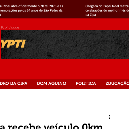
ai Noel abre oficialmente o Natal 2025 e as
Chegada do Papai Noel marca 
emorações pelos 34 anos de São Pedro da
celebrações do melhor mês d
a
da Cipa
Publicidade
DRO DA CIPA
DOM AQUINO
POLÍTICA
EDUCAÇÃ
a recebe veículo 0km