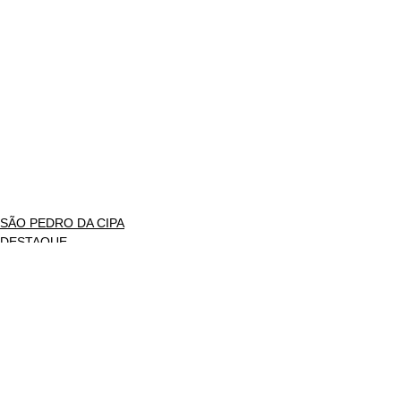
SÃO PEDRO DA CIPA
DESTAQUE
POLÍTICA
Ver tudo
Posts recentes