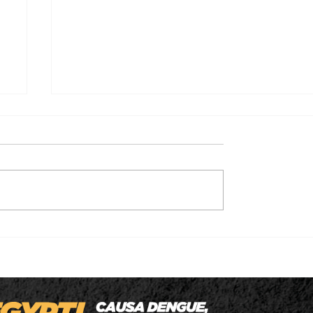
m
Prefeitura de São Pedro da Cipa lança
u
REFIS 2026 com até 100% de desconto
em juros e multas