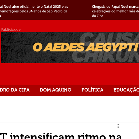
ai Noel abre oficialmente o Natal 2025 e as
Chegada do Papai Noel marca 
emorações pelos 34 anos de São Pedro da
celebrações do melhor mês d
a
da Cipa
Publicidade
DRO DA CIPA
DOM AQUINO
POLÍTICA
EDUCAÇÃ
 intensificam ritmo na