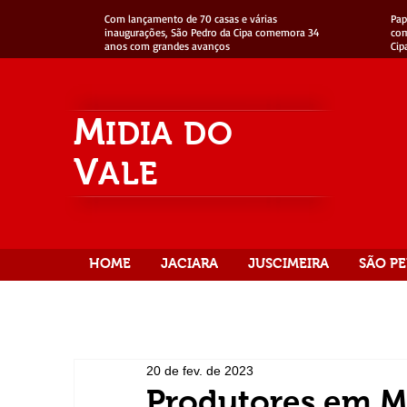
Com lançamento de 70 casas e várias
Pap
inaugurações, São Pedro da Cipa comemora 34
com
anos com grandes avanços
Cip
M
IDIA
DO
V
ALE
HOME
JACIARA
JUSCIMEIRA
SÃO PE
20 de fev. de 2023
Produtores em MT