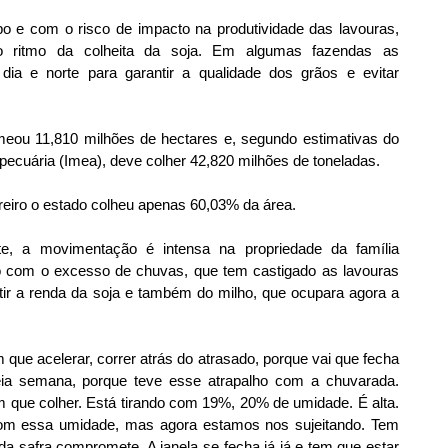
e com o risco de impacto na produtividade das lavouras, 
 ritmo da colheita da soja. Em algumas fazendas as 
dia e norte para garantir a qualidade dos grãos e evitar 
eou 11,810 milhões de hectares e, segundo estimativas do 
ecuária (Imea), deve colher 42,820 milhões de toneladas.
reiro o estado colheu apenas 60,03% da área.
te, a movimentação é intensa na propriedade da família 
o com o excesso de chuvas, que tem castigado as lavouras 
ntir a renda da soja e também do milho, que ocupara agora a 
que acelerar, correr atrás do atrasado, porque vai que fecha 
a semana, porque teve esse atrapalho com a chuvarada. 
ue colher. Está tirando com 19%, 20% de umidade. É alta. 
om essa umidade, mas agora estamos nos sujeitando. Tem 
a safra compromete. A janela se fecha já já e tem que estar 