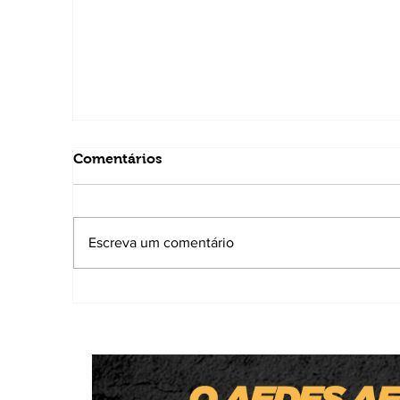
Comentários
Escreva um comentário
Homem é preso por atirar em gatos co
'arma de brinquedo'; um animal morre