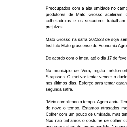
Preocupados com a alta umidade no campo 
produtores de Mato Grosso aceleram o
colheitadeiras e os secadores trabalham 
prejuízos.
Mato Grosso na safra 2022/23 de soja sem
Instituto Mato-grossense de Economia Agrop
De acordo com o Imea, até o dia 17 de feve
No município de Vera, região médio-nor
Strapsson. O motivo: tentar vencer o duel
nos últimos dias. Esforço para tentar gara
segunda safra.
“Meio complicado o tempo. Agora abriu. Tem 
de novo o tempo. Estamos atrasados mei
Colher com um pouco de umidade, mas tem q
Nós não tínhamos o costume de colher c
que correr atrás do tempo perdido. A segund