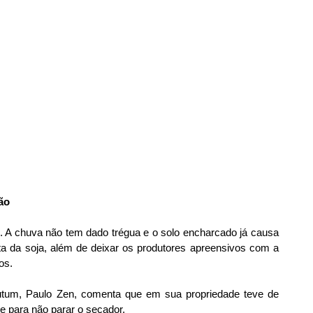
ão
 A chuva não tem dado trégua e o solo encharcado já causa 
ta da soja, além de deixar os produtores apreensivos com a 
os.
utum, Paulo Zen, comenta que em sua propriedade teve de 
te para não parar o secador.