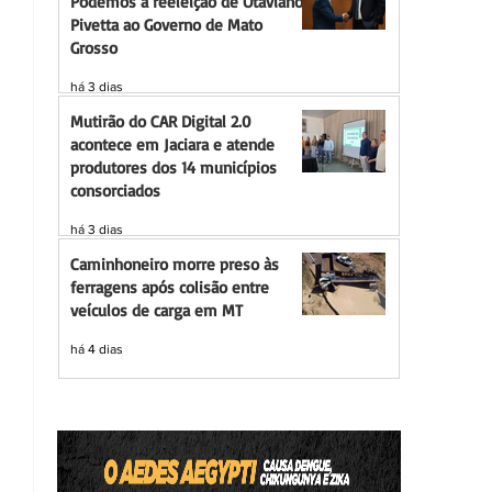
Podemos à reeleição de Otaviano
Pivetta ao Governo de Mato
Grosso
há 3 dias
Mutirão do CAR Digital 2.0
acontece em Jaciara e atende
produtores dos 14 municípios
consorciados
há 3 dias
Caminhoneiro morre preso às
ferragens após colisão entre
veículos de carga em MT
há 4 dias