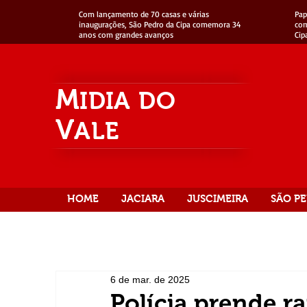
Com lançamento de 70 casas e várias
Pap
inaugurações, São Pedro da Cipa comemora 34
com
anos com grandes avanços
Cip
M
IDIA
DO
V
ALE
HOME
JACIARA
JUSCIMEIRA
SÃO PE
6 de mar. de 2025
Polícia prende r