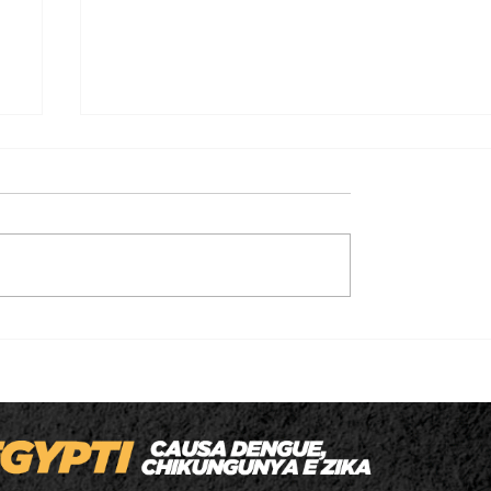
Homem é executado a tiros enquanto
levava o filho para a escola em MT