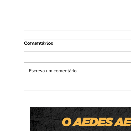
Comentários
Escreva um comentário
Thiago Silva é confirmado candidato a
deputado estadual e destaca trabalho
municipalista nas áreas da educação e
do social