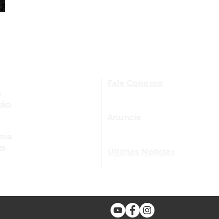
Fale Conosco
a
ção
Anuncie
mia
es
Últimas Notícias