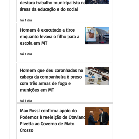
destaca trabalho municipalista nas
áreas da educação e do social
há 1 dia
Homem é executado a tiros
enquanto levava o filho para a
escola em MT
há 1 dia
Homem que deu coronhadas na
cabeça da companheira é preso
com três armas de fogo e
munições em MT
há 1 dia
Max Russi confirma apoio do
Podemos à reeleição de Otaviano
Pivetta ao Governo de Mato
Grosso