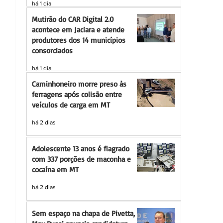
há 1 dia
Mutirão do CAR Digital 2.0
acontece em Jaciara e atende
produtores dos 14 municípios
consorciados
há 1 dia
Caminhoneiro morre preso às
ferragens após colisão entre
veículos de carga em MT
há 2 dias
Adolescente 13 anos é flagrado
com 337 porções de maconha e
cocaína em MT
há 2 dias
Sem espaço na chapa de Pivetta,