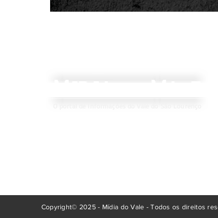
M
V
IDIA
ALE
DO
O portal de informações do Vale do São Lourenço
Copyright© 2025 - Mídia do Vale - Todos os direitos re