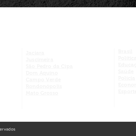
Brasil
Jaciara
Polític
Juscimeira
Educa
São Pedro da Cipa
Saúde
Dom Aquino
Polícia
Campo Verde
Econo
Rondonópolis
Esport
Mato Grosso
servados