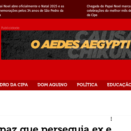
ai Noel abre oficialmente o Natal 2025 e as
Chegada do Papai Noel marca 
emorações pelos 34 anos de São Pedro da
celebrações do melhor mês d
a
da Cipa
Publicidade
DRO DA CIPA
DOM AQUINO
POLÍTICA
EDUCAÇÃ
apaz que perseguia ex e