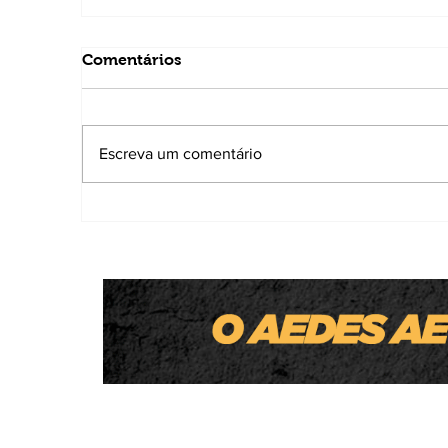
Comentários
Escreva um comentário
Thiago Silva é confirmado candidato a
deputado estadual e destaca trabalho
municipalista nas áreas da educação e
do social