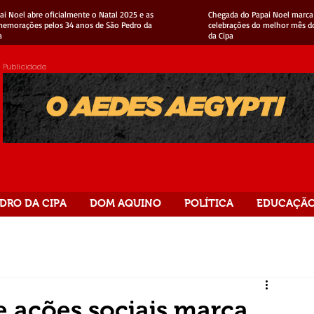
ai Noel abre oficialmente o Natal 2025 e as
Chegada do Papai Noel marca 
emorações pelos 34 anos de São Pedro da
celebrações do melhor mês d
a
da Cipa
Publicidade
DRO DA CIPA
DOM AQUINO
POLÍTICA
EDUCAÇÃ
e ações sociais marca