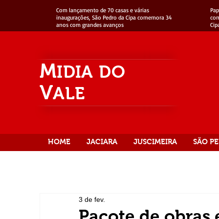
Com lançamento de 70 casas e várias
Pap
inaugurações, São Pedro da Cipa comemora 34
com
anos com grandes avanços
Cip
M
IDIA
DO
V
ALE
HOME
JACIARA
JUSCIMEIRA
SÃO PE
3 de fev.
Pacote de obras 