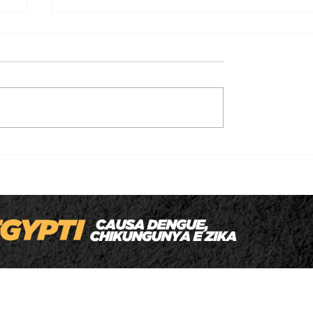
Homem é executado a tiros enquanto
levava o filho para a escola em MT