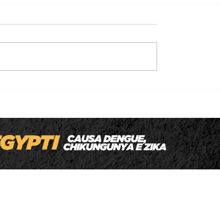
Homem que deu coronhadas na cabeça
da companheira é preso com três armas
de fogo e munições em MT