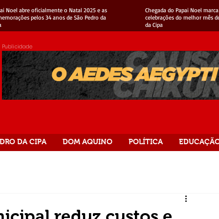
ai Noel abre oficialmente o Natal 2025 e as
Chegada do Papai Noel marca 
emorações pelos 34 anos de São Pedro da
celebrações do melhor mês d
a
da Cipa
Publicidade
DRO DA CIPA
DOM AQUINO
POLÍTICA
EDUCAÇÃ
cipal reduz custos e