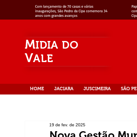
Com lançamento de 70 casas e várias
Pap
inaugurações, São Pedro da Cipa comemora 34
com
anos com grandes avanços
Cip
M
IDIA
DO
V
ALE
HOME
JACIARA
JUSCIMEIRA
SÃO PE
19 de fev. de 2025
Nova Gestão Muni