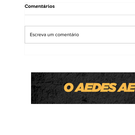
Comentários
Escreva um comentário
Homem é executado a tiros enquanto
levava o filho para a escola em MT