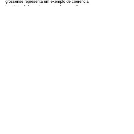
grossense representa um exemplo de coerência 
ideológica independentemente das pressões 
partidárias ou regionais.
Fonte: Da Assessoria 
POLÍTICA
BRASIL
Ver tudo
Posts recentes