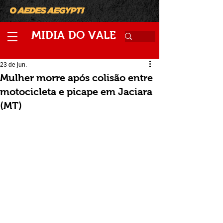
M
V
IDIA
DO
ALE
23 de jun.
Mulher morre após colisão entre
motocicleta e picape em Jaciara
(MT)