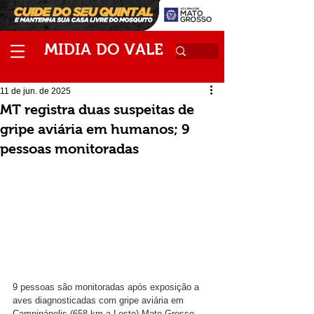
M
V
IDIA
DO
ALE
11 de jun. de 2025
MT registra duas suspeitas de
gripe aviária em humanos; 9
pessoas monitoradas
9 pessoas são monitoradas após exposição a 
aves diagnosticadas com gripe aviária em 
Campinápolis (658 km a Leste) Mato Grosso. 