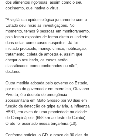
dos alimentos rigorosas, assim como o seu 
cozimento, que inativa o vírus.
“A vigilância epidemiológica juntamente com o 
Estado deu início as investigações. No 
momento, temos 9 pessoas em monitoramento, 
pois foram expostas de forma direta ou indireta, 
duas delas como casos suspeitos. Já foi 
iniciado protocolo, manejo clínico, notificação, 
tratamento, coleta de amostra e, assim que 
chegar o resultado, os casos serão 
classificados como confirmados ou não”, 
declarou.
Outra medida adotada pelo governo do Estado, 
por meio do governador em exercício, Otaviano 
Pivetta, é o decreto de emergência 
zoossanitária em Mato Grosso por 90 dias em 
função da detecção de gripe aviária, a influenza 
H5N1, em aves de uma propriedade na cidade 
de Campinápolis (658 km ao leste de Cuiabá). 
O ato foi assinado nessa terça-feira (10).
Conforme noticiou o GD, o prazo de 90 dias do 