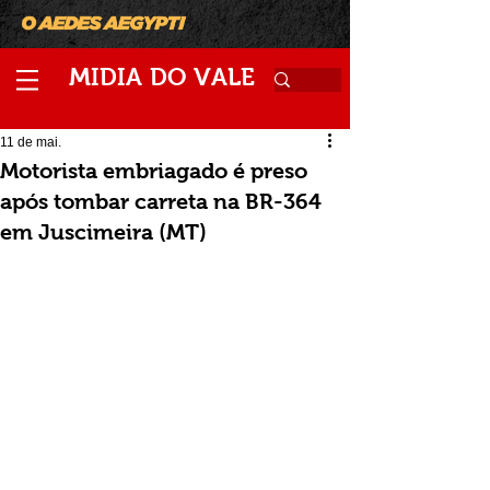
M
V
IDIA
DO
ALE
11 de mai.
Motorista embriagado é preso
após tombar carreta na BR-364
em Juscimeira (MT)