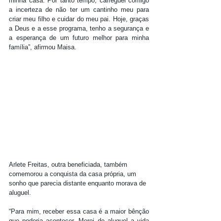
minha casa. Por tanto tempo, carreguei comigo 
a incerteza de não ter um cantinho meu para 
criar meu filho e cuidar do meu pai. Hoje, graças 
a Deus e a esse programa, tenho a segurança e 
a esperança de um futuro melhor para minha 
família”, afirmou Maisa.
Arlete Freitas, outra beneficiada, também 
comemorou a conquista da casa própria, um 
sonho que parecia distante enquanto morava de 
aluguel.
“Para mim, receber essa casa é a maior bênção 
que poderia acontecer. Morei de aluguel a vida 