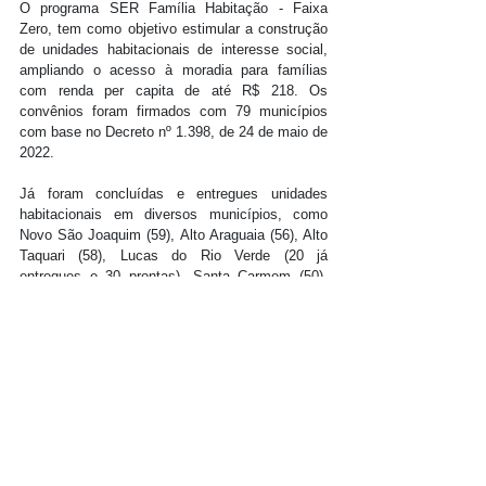
O programa SER Família Habitação - Faixa 
Zero, tem como objetivo estimular a construção 
de unidades habitacionais de interesse social, 
ampliando o acesso à moradia para famílias 
com renda per capita de até R$ 218. Os 
convênios foram firmados com 79 municípios 
com base no Decreto nº 1.398, de 24 de maio de 
2022.
Já foram concluídas e entregues unidades 
habitacionais em diversos municípios, como 
Novo São Joaquim (59), Alto Araguaia (56), Alto 
Taquari (58), Lucas do Rio Verde (20 já 
entregues e 30 prontas), Santa Carmem (50), 
Novo Horizonte do Norte (58), Água Boa (58) e 
Gaúcha do Norte (50). Além dessas, há 
unidades prontas para entrega em Alto Paraguai 
(50) e Nova Maringá (50).
Fonte: Secom-MT
POLÍTICA
MATO GROSSO