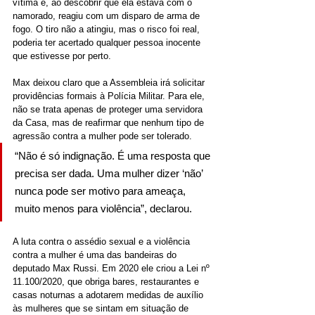
vítima e, ao descobrir que ela estava com o 
namorado, reagiu com um disparo de arma de 
fogo. O tiro não a atingiu, mas o risco foi real, 
poderia ter acertado qualquer pessoa inocente 
que estivesse por perto.
Max deixou claro que a Assembleia irá solicitar 
providências formais à Polícia Militar. Para ele, 
não se trata apenas de proteger uma servidora 
da Casa, mas de reafirmar que nenhum tipo de 
agressão contra a mulher pode ser tolerado.
“Não é só indignação. É uma resposta que 
precisa ser dada. Uma mulher dizer ‘não’ 
nunca pode ser motivo para ameaça, 
muito menos para violência”, declarou.
A luta contra o assédio sexual e a violência 
contra a mulher é uma das bandeiras do 
deputado Max Russi. Em 2020 ele criou a Lei nº 
11.100/2020, que obriga bares, restaurantes e 
casas noturnas a adotarem medidas de auxílio 
às mulheres que se sintam em situação de 