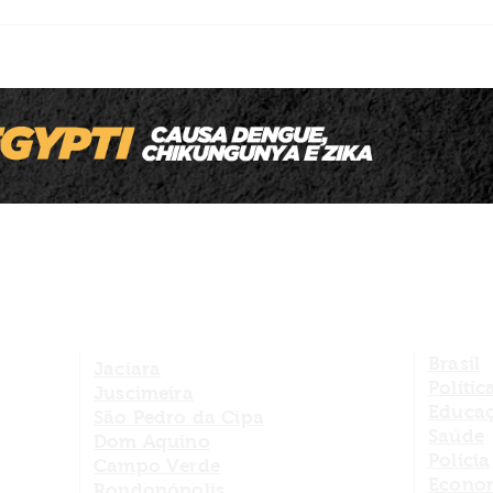
Homem é executado a tiros enquanto
levava o filho para a escola em MT
Brasil
Jaciara
Polític
Juscimeira
Educa
São Pedro da Cipa
Saúde
Dom Aquino
Polícia
Campo Verde
Econo
Rondonópolis