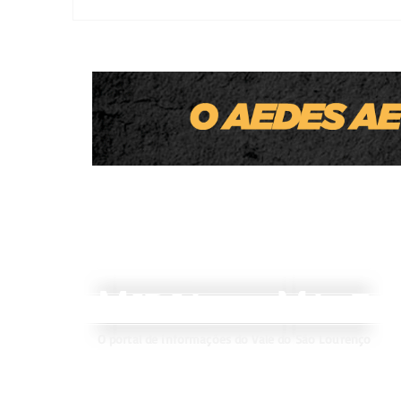
Thiago Silva é confirmado candidato a
deputado estadual e destaca trabalho
municipalista nas áreas da educação e
do social
M
V
IDIA
ALE
DO
O portal de informações do Vale do São Lourenço