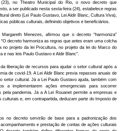
a (23), no Theatro Municipal do Rio, o novo decreto que 
xto, a ser publicado nesta sexta-feira (24), estabelece regras 
ral direto (Lei Paulo Gustavo, Lei Aldir Blanc, Cultura Viva), 
icas públicas culturais, definindo objetivos e beneficiários.
, Margareth Menezes, afirmou que o decreto “harmoniza” 
. “O decreto harmoniza as regras que antes eram uma colcha 
 no projeto da lei Procultura, no projeto da lei do Marco do 
 e nas leis Paulo Gustavo e Aldir Blanc”.
da liberação de recursos para ajudar o setor cultural após a 
emia de covid-19. A Lei Aldir Blanc previa repasses anuais de 
o setor cultural. Já a Lei Paulo Gustavo ajuda, também com 
os a implementarem ações emergenciais para socorrer 
dos pela pandemia. Já a A Lei Rouanet permite a empresas e 
culturais e, em contrapartida, deduzam parte do Imposto de 
os no decreto servirão de base para a padronização dos 
 acompanhamento e prestação de contas de ações culturais 
 O decreto também define diferentes formas de apoio de 