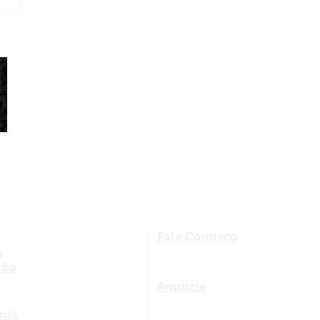
Fale Conosco
a
ção
Anuncie
mia