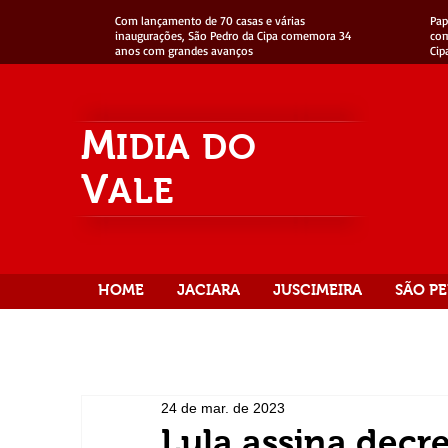
Com lançamento de 70 casas e várias
Pap
inaugurações, São Pedro da Cipa comemora 34
com
anos com grandes avanços
Cip
M
IDIA
DO
V
ALE
HOME
JACIARA
JUSCIMEIRA
SÃO PE
24 de mar. de 2023
Lula assina decr