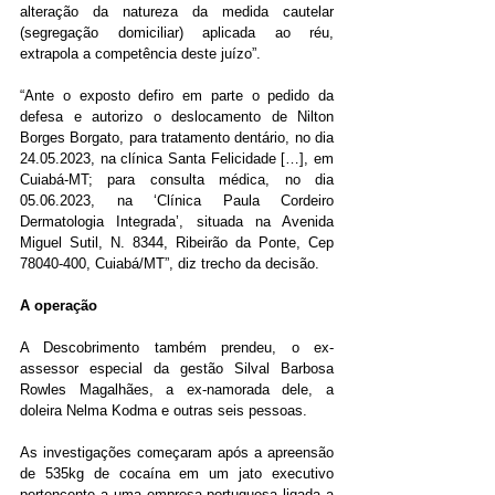
alteração da natureza da medida cautelar 
(segregação domiciliar) aplicada ao réu, 
extrapola a competência deste juízo”.
“Ante o exposto defiro em parte o pedido da 
defesa e autorizo o deslocamento de Nilton 
Borges Borgato, para tratamento dentário, no dia 
24.05.2023, na clínica Santa Felicidade […], em 
Cuiabá-MT; para consulta médica, no dia 
05.06.2023, na ‘Clínica Paula Cordeiro 
Dermatologia Integrada’, situada na Avenida 
Miguel Sutil, N. 8344, Ribeirão da Ponte, Cep 
78040-400, Cuiabá/MT”, diz trecho da decisão.
A operação
A Descobrimento também prendeu, o ex-
assessor especial da gestão Silval Barbosa 
Rowles Magalhães, a ex-namorada dele, a 
doleira Nelma Kodma e outras seis pessoas.
As investigações começaram após a apreensão 
de 535kg de cocaína em um jato executivo 
pertencente a uma empresa portuguesa ligada a 