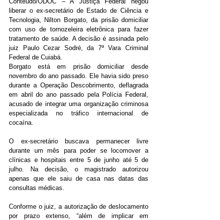
Conteúdo/ODOC – A Justiça Federal negou 
liberar o ex-secretário de Estado de Ciência e 
Tecnologia, Nilton Borgato, da prisão domiciliar 
com uso de tornozeleira eletrônica para fazer 
tratamento de saúde. A decisão é assinada pelo 
juiz Paulo Cezar Sodré, da 7ª Vara Criminal 
Federal de Cuiabá.
Borgato está em prisão domiciliar desde 
novembro do ano passado. Ele havia sido preso 
durante a Operação Descobrimento, deflagrada 
em abril do ano passado pela Polícia Federal, 
acusado de integrar uma organização criminosa 
especializada no tráfico internacional de 
cocaína.
O ex-secretário buscava permanecer livre 
durante um mês para poder se locomover a 
clínicas e hospitais entre 5 de junho até 5 de 
julho. Na decisão, o magistrado autorizou 
apenas que ele saiu de casa nas datas das 
consultas médicas.
Conforme o juiz, a autorização de deslocamento 
por prazo extenso, “além de implicar em 