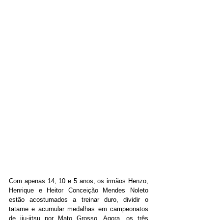
Com apenas 14, 10 e 5 anos, os irmãos Henzo, 
Henrique e Heitor Conceição Mendes Noleto 
estão acostumados a treinar duro, dividir o 
tatame e acumular medalhas em campeonatos 
de jiu-jitsu por Mato Grosso. Agora, os três 