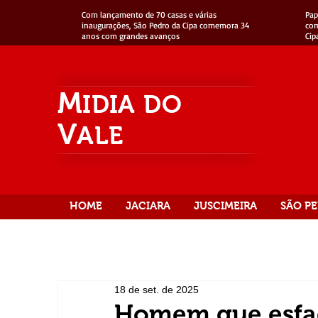
Com lançamento de 70 casas e várias
Pap
inaugurações, São Pedro da Cipa comemora 34
com
anos com grandes avanços
Cip
M
IDIA
DO
V
ALE
HOME
JACIARA
JUSCIMEIRA
SÃO PE
18 de set. de 2025
Homem que esfaq