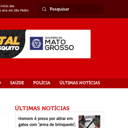
início das
o ano em São Pedro
O
SAÚDE
POLÍCIA
ÚLTIMAS NOTÍCIAS
ÚLTIMAS NOTÍCIAS
Homem é preso por atirar em
gatos com 'arma de brinquedo';