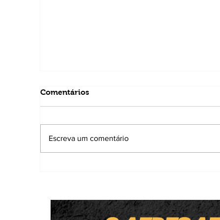
Comentários
Escreva um comentário
Homem é preso por atirar em gatos co
'arma de brinquedo'; um animal morre