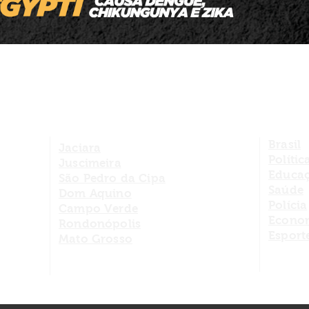
do social
Brasil
Jaciara
Polític
Juscimeira
Educa
São Pedro da Cipa
Saúde
Dom Aquino
Polícia
Campo Verde
Econo
Rondonópolis
Esport
Mato Grosso