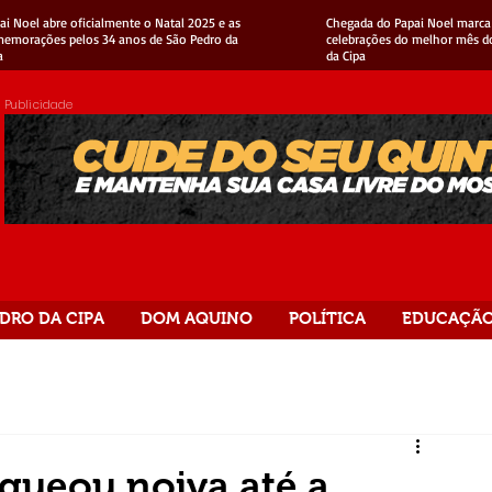
ai Noel abre oficialmente o Natal 2025 e as
Chegada do Papai Noel marca 
emorações pelos 34 anos de São Pedro da
celebrações do melhor mês d
a
da Cipa
Publicidade
DRO DA CIPA
DOM AQUINO
POLÍTICA
EDUCAÇÃ
ueou noiva até a