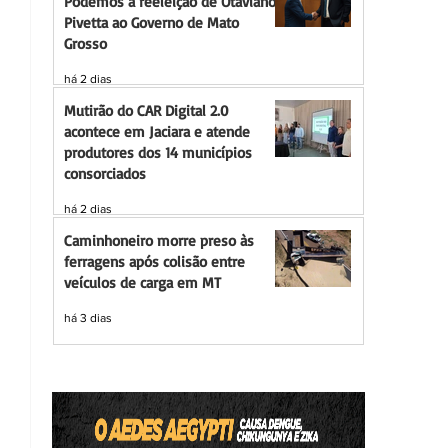
Podemos à reeleição de Otaviano
Pivetta ao Governo de Mato
Grosso
há 2 dias
Mutirão do CAR Digital 2.0
acontece em Jaciara e atende
produtores dos 14 municípios
consorciados
há 2 dias
Caminhoneiro morre preso às
ferragens após colisão entre
veículos de carga em MT
há 3 dias