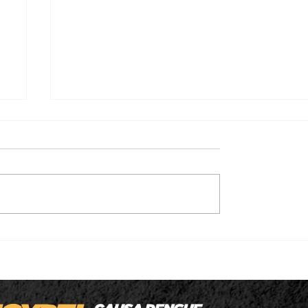
m
Thiago Silva é confirmado candidato a
u
deputado estadual e destaca trabalho
municipalista nas áreas da educação e