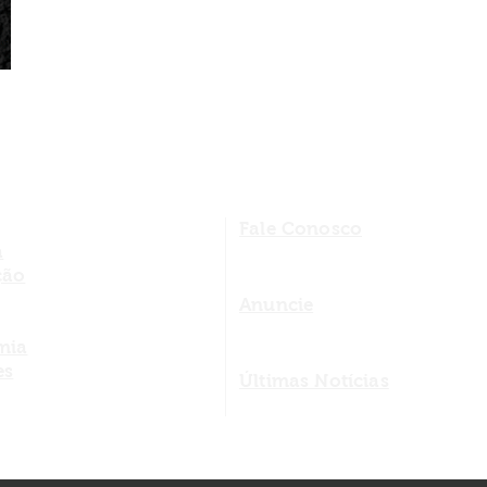
Fale Conosco
a
ção
Anuncie
mia
es
Últimas Notícias