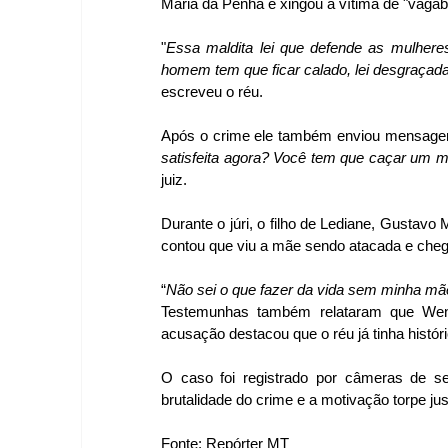
Maria da Penha e xingou a vítima de "vagab
"
Essa maldita lei que defende as mulhere
homem tem que ficar calado, lei desgraçada.
escreveu o réu. 
Após o crime ele também enviou mensagen
satisfeita agora? Você tem que caçar um m
juiz.
Durante o júri, o filho de Lediane, Gustavo
contou que viu a mãe sendo atacada e cheg
“
Não sei o que fazer da vida sem minha mã
Testemunhas também relataram que Wen
acusação destacou que o réu já tinha histó
O caso foi registrado por câmeras de se
brutalidade do crime e a motivação torpe jus
Fonte: Repórter MT