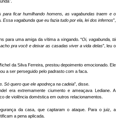
unda".
s para ficar humilhando homens, as vagabundas traem e o 
 Essa vagabunda que eu fazia tudo por ela, lei dos infernos
”, 
s para uma amiga da vítima a xingando. “
Oi, vagabunda, tá 
acho pra você e deixar as casadas viver a vida delas
”, leu o 
 Michel da Silva Ferreira, prestou depoimento emocionado. Ele 
ou a ser perseguido pelo padrasto com a faca.
e. Só quero que ele apodreça na cadeia
”, disse.
del era extremamente ciumento e ameaçava Lediane. A 
rico de violência doméstica em outros relacionamentos.
gurança da casa, que captaram o ataque. Para o juiz, a 
tificam a pena aplicada.