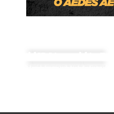
M
V
IDIA
ALE
DO
O portal de informações do Vale do São Lourenço