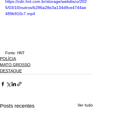
https://cdn.hnt.com.br/storage/webdisco/202
5/03/10/outros/b286a28e3a134d9ce4744ae
489b910c7.mp4
Fonte: HNT
POLÍCIA
MATO GROSSO
DESTAQUE
Ver tudo
Posts recentes