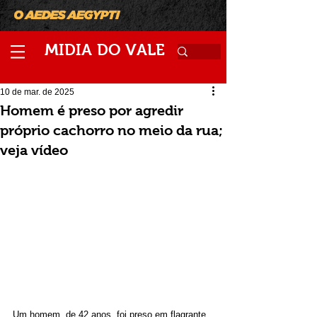
M
V
IDIA
DO
ALE
10 de mar. de 2025
Homem é preso por agredir
próprio cachorro no meio da rua;
veja vídeo
Um homem, de 42 anos, foi preso em flagrante 