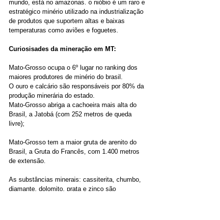
mundo, está no amazonas. o nióbio é um raro e 
estratégico minério utilizado na industrialização 
de produtos que suportem altas e baixas 
temperaturas como aviões e foguetes.
Curiosisades da mineração em MT:
Mato-Grosso ocupa o 6º lugar no ranking dos 
maiores produtores de minério do brasil.
O ouro e calcário são responsáveis por 80% da 
produção minerária do estado.
Mato-Grosso abriga a cachoeira mais alta do 
Brasil, a Jatobá (com 252 metros de queda 
livre); 
Mato-Grosso tem a maior gruta de arenito do 
Brasil, a Gruta do Francês, com 1.400 metros 
de extensão. 
As substâncias minerais: cassiterita, chumbo, 
diamante, dolomito, prata e zinco são 
predominantes no mato grosso.
As áreas usadas em processos de mineração 