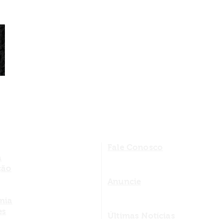
Fale Conosco
a
ção
Anuncie
mia
es
Últimas Notícias