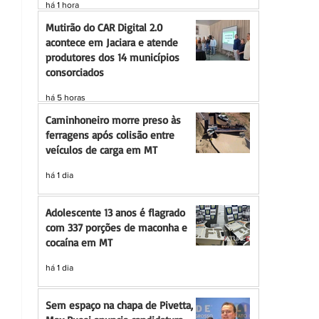
há 1 hora
Mutirão do CAR Digital 2.0
acontece em Jaciara e atende
produtores dos 14 municípios
consorciados
há 5 horas
Caminhoneiro morre preso às
ferragens após colisão entre
veículos de carga em MT
há 1 dia
Adolescente 13 anos é flagrado
com 337 porções de maconha e
cocaína em MT
há 1 dia
Sem espaço na chapa de Pivetta,