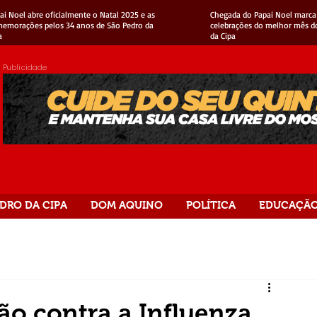
ai Noel abre oficialmente o Natal 2025 e as
Chegada do Papai Noel marca 
emorações pelos 34 anos de São Pedro da
celebrações do melhor mês d
a
da Cipa
Publicidade
DRO DA CIPA
DOM AQUINO
POLÍTICA
EDUCAÇÃ
ão contra a Influenza