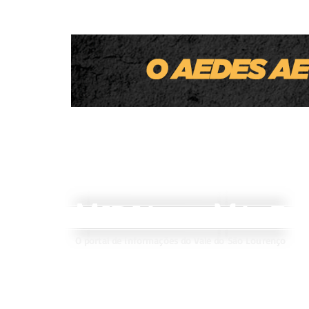
Homem é executado a tiros enquanto
levava o filho para a escola em MT
M
V
IDIA
ALE
DO
O portal de informações do Vale do São Lourenço