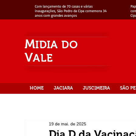
Com lançamento de 70 casas e várias
Pap
inaugurações, São Pedro da Cipa comemora 34
com
anos com grandes avanços
Cip
M
IDIA
DO
V
ALE
HOME
JACIARA
JUSCIMEIRA
SÃO PE
19 de mai. de 2025
Dia D da Vacinaç