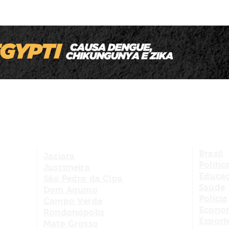
Homem que deu coronhadas na cabeça
da companheira é preso com três armas
de fogo e munições em MT
Brasil
Jaciara
Polític
Juscimeira
Educa
São Pedro da Cipa
Saúde
Dom Aquino
Polícia
Campo Verde
Econo
Rondonópolis
Esport
Mato Grosso