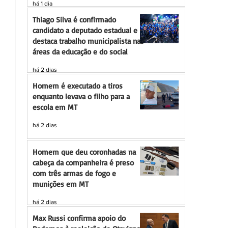
há 1 dia
Thiago Silva é confirmado
candidato a deputado estadual e
destaca trabalho municipalista nas
áreas da educação e do social
há 2 dias
Homem é executado a tiros
enquanto levava o filho para a
escola em MT
há 2 dias
Homem que deu coronhadas na
cabeça da companheira é preso
com três armas de fogo e
munições em MT
há 2 dias
Max Russi confirma apoio do