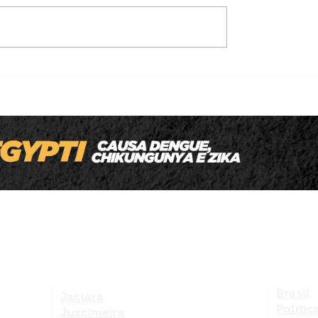
m
Prefeitura de São Pedro da Cipa lança
u
REFIS 2026 com até 100% de desconto
em juros e multas
Brasil
Jaciara
Polític
Juscimeira