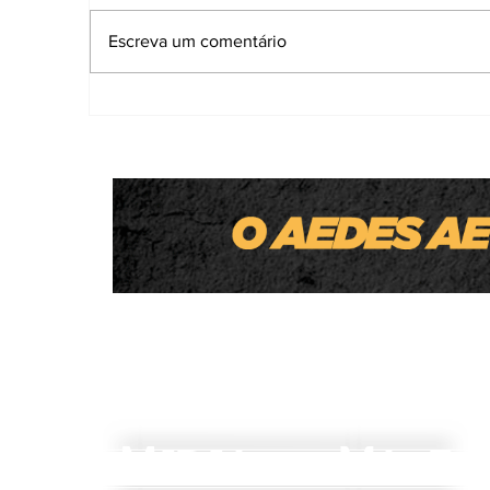
Escreva um comentário
Homem é preso por atirar em gatos co
'arma de brinquedo'; um animal morre
M
V
IDIA
ALE
DO