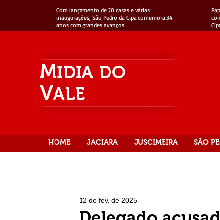
Com lançamento de 70 casas e várias
Pap
inaugurações, São Pedro da Cipa comemora 34
com
anos com grandes avanços
Cip
M
IDIA
DO
V
ALE
HOME
JACIARA
JUSCIMEIRA
SÃO PE
12 de fev. de 2025
Delegado acusado