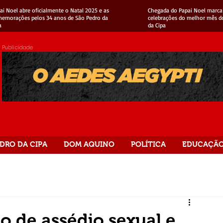
ai Noel abre oficialmente o Natal 2025 e as
Chegada do Papai Noel marca 
emorações pelos 34 anos de São Pedro da
celebrações do melhor mês d
a
da Cipa
Publicidade
DRO DA CIPA
DOM AQUINO
POLÍTICA
EDUCAÇÃ
 de assédio sexual e