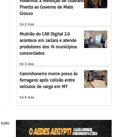
Podemos à reeleição de Otaviano
Pivetta ao Governo de Mato
Grosso
há 2 dias
Mutirão do CAR Digital 2.0
acontece em Jaciara e atende
produtores dos 14 municípios
consorciados
há 3 dias
Caminhoneiro morre preso às
ferragens após colisão entre
veículos de carga em MT
há 4 dias
 tudo