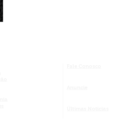
Fale Conosco
a
ção
Anuncie
mia
es
Últimas Notícias