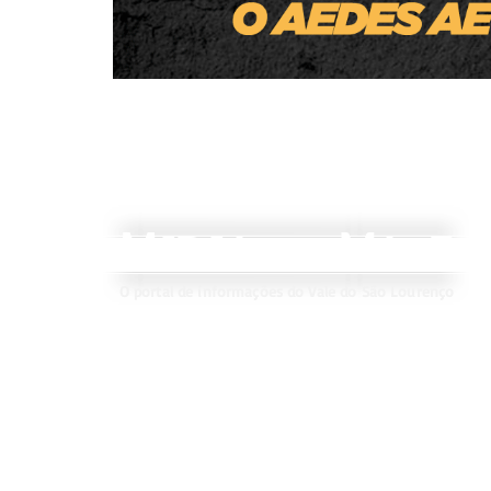
M
V
IDIA
ALE
DO
O portal de informações do Vale do São Lourenço