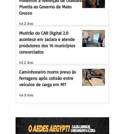
Podemos à reeleição de Otaviano
Pivetta ao Governo de Mato
Grosso
há 2 dias
Mutirão do CAR Digital 2.0
acontece em Jaciara e atende
produtores dos 14 municípios
consorciados
há 2 dias
Caminhoneiro morre preso às
ferragens após colisão entre
veículos de carga em MT
há 3 dias