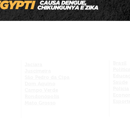
em juros e multas
Brasil
Jaciara
Polític
Juscimeira
Educa
São Pedro da Cipa
Saúde
Dom Aquino
Polícia
Campo Verde
Econo
Rondonópolis
Esport
Mato Grosso