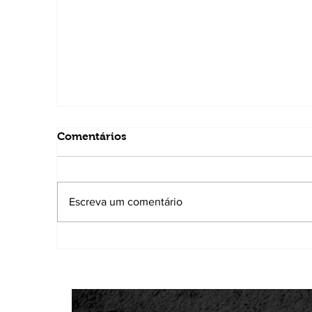
Comentários
Escreva um comentário
Homem é preso por atirar em gatos co
'arma de brinquedo'; um animal morre