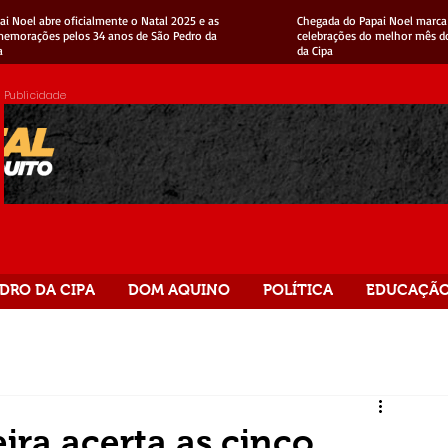
ai Noel abre oficialmente o Natal 2025 e as
Chegada do Papai Noel marca 
emorações pelos 34 anos de São Pedro da
celebrações do melhor mês d
a
da Cipa
Publicidade
DRO DA CIPA
DOM AQUINO
POLÍTICA
EDUCAÇÃ
ira acerta as cinco