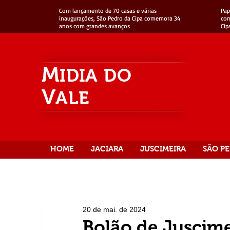
Com lançamento de 70 casas e várias
Pap
inaugurações, São Pedro da Cipa comemora 34
com
anos com grandes avanços
Cip
M
IDIA
DO
V
ALE
HOME
JACIARA
JUSCIMEIRA
SÃO PE
20 de mai. de 2024
Bolão de Juscime