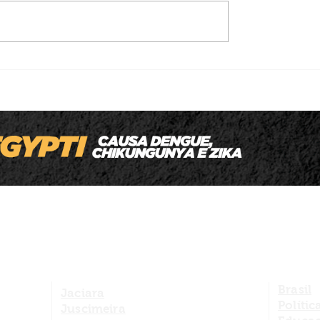
m
Prefeitura de São Pedro da Cipa lança
u
REFIS 2026 com até 100% de desconto
em juros e multas
Brasil
Jaciara
Polític
Juscimeira