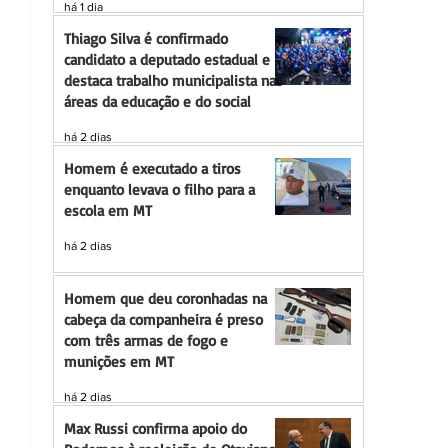
há 1 dia
Thiago Silva é confirmado
candidato a deputado estadual e
destaca trabalho municipalista nas
áreas da educação e do social
há 2 dias
Homem é executado a tiros
enquanto levava o filho para a
escola em MT
há 2 dias
Homem que deu coronhadas na
cabeça da companheira é preso
com três armas de fogo e
munições em MT
há 2 dias
Max Russi confirma apoio do