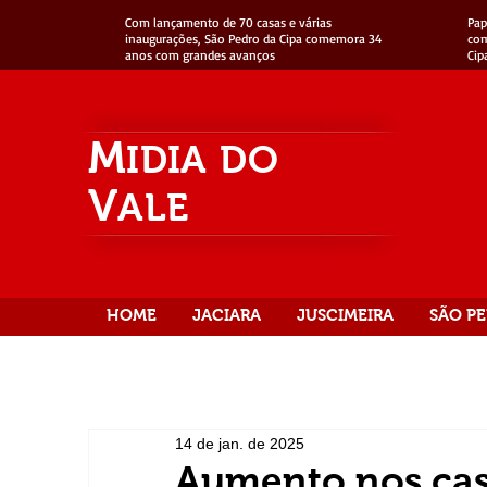
Com lançamento de 70 casas e várias
Pap
inaugurações, São Pedro da Cipa comemora 34
com
anos com grandes avanços
Cip
M
IDIA
DO
V
ALE
HOME
JACIARA
JUSCIMEIRA
SÃO PE
14 de jan. de 2025
Aumento nos cas