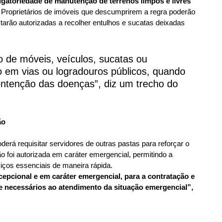
igatoriedade de manutenção de terrenos limpos e livres 
 
Proprietários de imóveis que descumprirem a regra poderão 
starão autorizadas a recolher entulhos e sucatas deixadas 
o de móveis, veículos, sucatas ou 
 em vias ou logradouros públicos, quando 
ontenção das doenças”, diz um trecho do 
ão
rá requisitar servidores de outras pastas para reforçar o 
o foi autorizada em caráter emergencial, permitindo a 
iços essenciais de maneira rápida.
cepcional e em caráter emergencial, para a contratação e 
e necessários ao atendimento da situação emergencial”, 