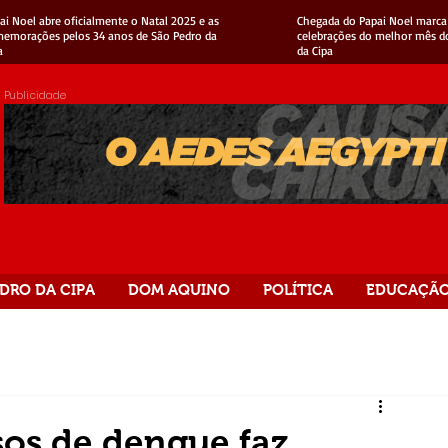
ai Noel abre oficialmente o Natal 2025 e as
Chegada do Papai Noel marca 
emorações pelos 34 anos de São Pedro da
celebrações do melhor mês d
a
da Cipa
Publicidade
DRO DA CIPA
DOM AQUINO
POLÍTICA
EDUCAÇÃ
os de dengue faz