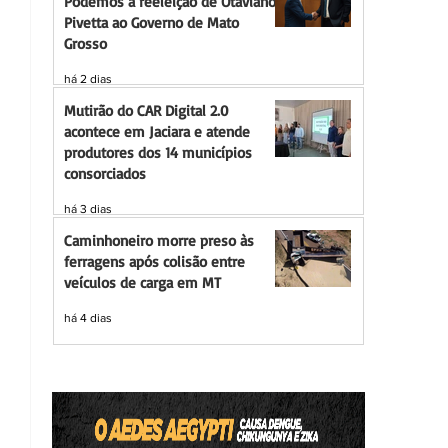
Podemos à reeleição de Otaviano
Pivetta ao Governo de Mato
Grosso
há 2 dias
Mutirão do CAR Digital 2.0
acontece em Jaciara e atende
produtores dos 14 municípios
consorciados
há 3 dias
Caminhoneiro morre preso às
ferragens após colisão entre
veículos de carga em MT
há 4 dias