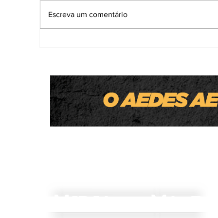
Escreva um comentário
Homem é preso por atirar em gatos co
'arma de brinquedo'; um animal morre
M
V
IDIA
ALE
DO