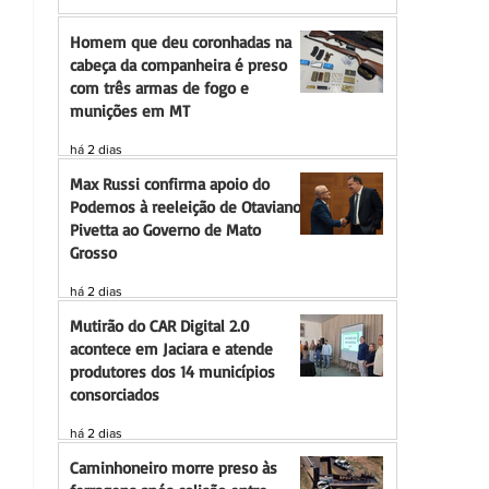
Homem que deu coronhadas na
cabeça da companheira é preso
com três armas de fogo e
munições em MT
há 2 dias
Max Russi confirma apoio do
Podemos à reeleição de Otaviano
Pivetta ao Governo de Mato
Grosso
há 2 dias
Mutirão do CAR Digital 2.0
acontece em Jaciara e atende
produtores dos 14 municípios
consorciados
há 2 dias
Caminhoneiro morre preso às