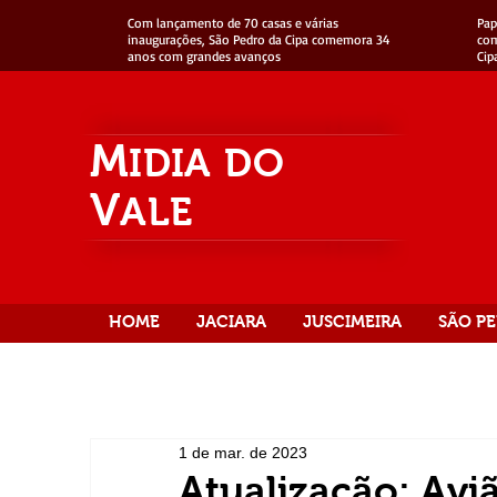
Com lançamento de 70 casas e várias
Pap
inaugurações, São Pedro da Cipa comemora 34
com
anos com grandes avanços
Cip
M
IDIA
DO
V
ALE
HOME
JACIARA
JUSCIMEIRA
SÃO PE
1 de mar. de 2023
Atualização: Avi