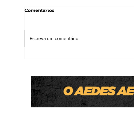
Comentários
Escreva um comentário
Thiago Silva é confirmado candidato a
deputado estadual e destaca trabalho
municipalista nas áreas da educação e
do social