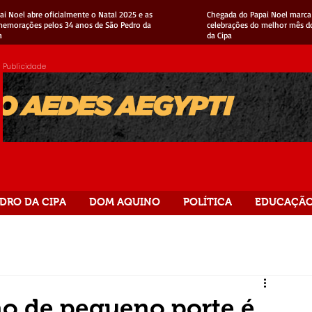
ai Noel abre oficialmente o Natal 2025 e as
Chegada do Papai Noel marca 
emorações pelos 34 anos de São Pedro da
celebrações do melhor mês d
a
da Cipa
Publicidade
DRO DA CIPA
DOM AQUINO
POLÍTICA
EDUCAÇÃ
ão de pequeno porte é