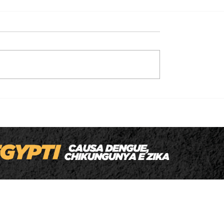
Homem é executado a tiros enquanto
levava o filho para a escola em MT