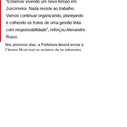
“Estamos vivendo um novo tempo em 
Juscimeira. Nada resiste ao trabalho. 
Vamos continuar organizando, planejando 
e colhendo os frutos de uma gestão feita 
com responsabilidade”, reforçou Alexandre 
Russi.
Nos próximos dias, a Prefeitura deverá enviar à 
Câmara Municipal os projetos de lei referentes 
ao reajuste, ao piso dos agentes de saúde e à 
ampliação da margem consignável. A 
expectativa é que os vereadores deem 
celeridade às votações para que os benefícios 
comecem a ser implementados o quanto antes.
A gestão municipal segue comprometida com a 
reestruturação financeira, a valorização dos 
servidores e a qualificação dos serviços 
públicos. O objetivo é consolidar Juscimeira 
como referência em administração pública, 
garantindo que a população colha os frutos de 
uma nova história construída com trabalho, 
responsabilidade e união.