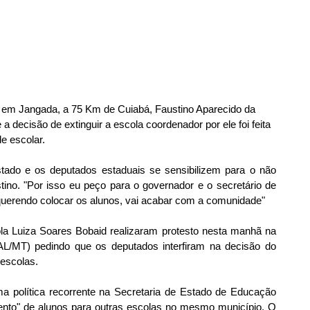
 em Jangada, a 75 Km de Cuiabá, Faustino Aparecido da 
e a decisão de extinguir a escola coordenador por ele foi feita 
e escolar.
do e os deputados estaduais se sensibilizem para o não 
ino. "Por isso eu peço para o governador e o secretário de 
 querendo colocar os alunos, vai acabar com a comunidade"
a Luiza Soares Bobaid realizaram protesto nesta manhã na 
L/MT) pedindo que os deputados interfiram na decisão do 
escolas.
 política recorrente na Secretaria de Estado de Educação 
nto" de alunos para outras escolas no mesmo município. O 