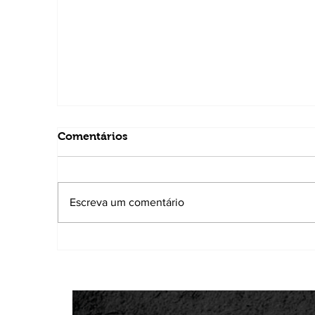
Comentários
Escreva um comentário
Thiago Silva é confirmado candidato a
deputado estadual e destaca trabalho