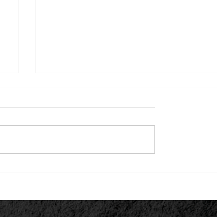
Homem é executado a tiros enquanto
levava o filho para a escola em MT