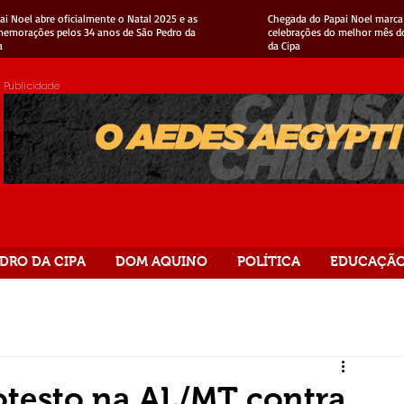
ai Noel abre oficialmente o Natal 2025 e as
Chegada do Papai Noel marca 
emorações pelos 34 anos de São Pedro da
celebrações do melhor mês d
a
da Cipa
Publicidade
DRO DA CIPA
DOM AQUINO
POLÍTICA
EDUCAÇÃ
otesto na AL/MT contra