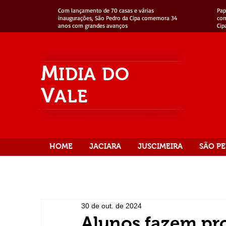
Com lançamento de 70 casas e várias
Pap
inaugurações, São Pedro da Cipa comemora 34
com
anos com grandes avanços
Cip
M
IDIA
DO
V
ALE
HOME
JACIARA
JUSCIMEIRA
SÃO PE
30 de out. de 2024
Alunos fazem pr