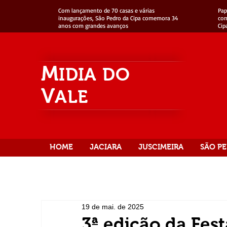
Com lançamento de 70 casas e várias
Pap
inaugurações, São Pedro da Cipa comemora 34
com
anos com grandes avanços
Cip
M
IDIA
DO
V
ALE
HOME
JACIARA
JUSCIMEIRA
SÃO PE
19 de mai. de 2025
3ª edição da Fest