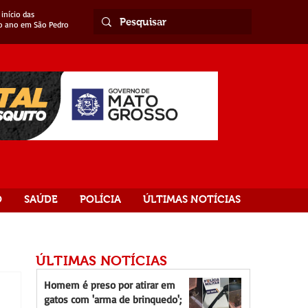
início das
o ano em São Pedro
O
SAÚDE
POLÍCIA
ÚLTIMAS NOTÍCIAS
ÚLTIMAS NOTÍCIAS
Homem é preso por atirar em
gatos com 'arma de brinquedo';