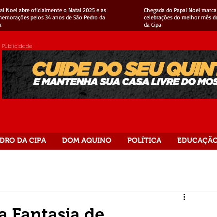
ai Noel abre oficialmente o Natal 2025 e as
Chegada do Papai Noel marca 
emorações pelos 34 anos de São Pedro da
celebrações do melhor mês d
a
da Cipa
Publicidade
DRO DA CIPA
DOM AQUINO
POLÍTICA
EDUCAÇÃ
a Fantasia de