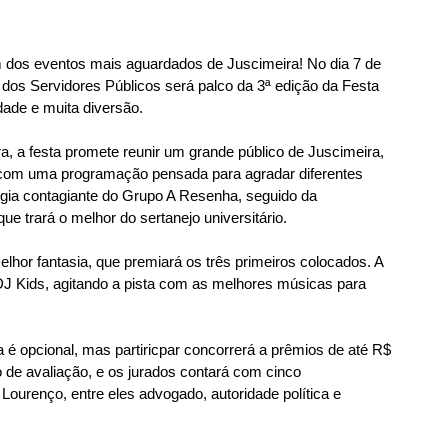
dos eventos mais aguardados de Juscimeira! No dia 7 de 
o dos Servidores Públicos será palco da 3ª edição da Festa 
dade e muita diversão.
a, a festa promete reunir um grande público de Juscimeira, 
, com uma programação pensada para agradar diferentes 
rgia contagiante do Grupo A Resenha, seguido da 
e trará o melhor do sertanejo universitário.
lhor fantasia, que premiará os três primeiros colocados. A 
DJ Kids, agitando a pista com as melhores músicas para 
a é opcional, mas partiricpar concorrerá a prêmios de até R$ 
rio de avaliação, e os jurados contará com cinco 
ourenço, entre eles advogado, autoridade política e 