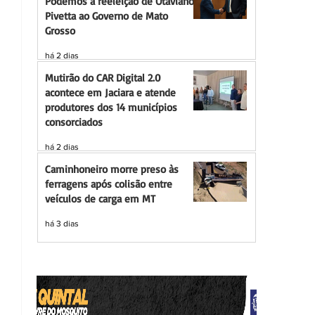
Podemos à reeleição de Otaviano
Pivetta ao Governo de Mato
Grosso
há 2 dias
Mutirão do CAR Digital 2.0
acontece em Jaciara e atende
produtores dos 14 municípios
consorciados
há 2 dias
Caminhoneiro morre preso às
ferragens após colisão entre
veículos de carga em MT
há 3 dias